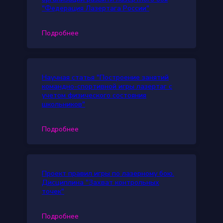
"Федерация Лазертага России"
Подробнее
Научная статья "Построение занятий
командно-спортивной игры лазертаг с
учетом физического состояния
школьников"
Подробнее
Проект правил игры по лазерному бою.
Дисциплина "Захват контрольных
точек"
Подробнее