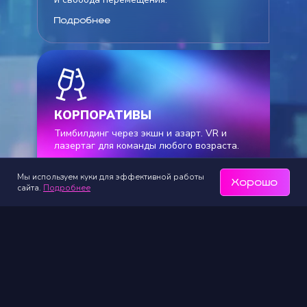
Подробнее
КОРПОРАТИВЫ
Тимбилдинг через экшн и азарт. VR и
лазертаг для команды любого возраста.
Подробнее
Мы используем куки для эффективной работы
Хорошо
сайта.
Подробнее
Max
Telegram
WhatsApp
Позвонить